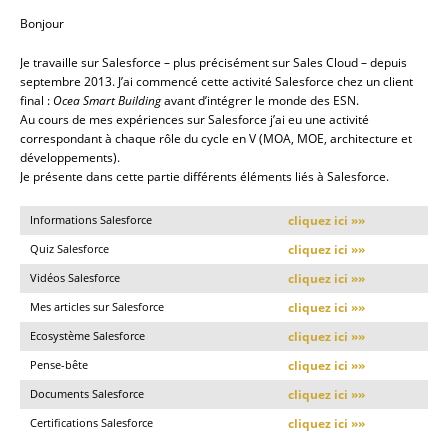
Bonjour
Je travaille sur Salesforce – plus précisément sur Sales Cloud – depuis
septembre 2013. J’ai commencé cette activité Salesforce chez un client
final :
Ocea Smart Building
avant d’intégrer le monde des ESN.
Au cours de mes expériences sur Salesforce j’ai eu une activité
correspondant à chaque rôle du cycle en V (MOA, MOE, architecture et
développements).
Je présente dans cette partie différents éléments liés à Salesforce.
Informations Salesforce
cliquez ici »»
Quiz Salesforce
cliquez ici »»
Vidéos Salesforce
cliquez ici »»
Mes articles sur Salesforce
cliquez ici »»
Ecosystème Salesforce
cliquez ici »»
Pense-bête
cliquez ici »»
Documents Salesforce
cliquez ici »»
Certifications Salesforce
cliquez ici »»